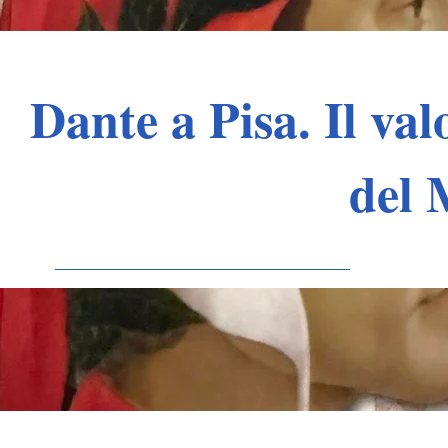
Dante a Pisa. Il val
del 
09/