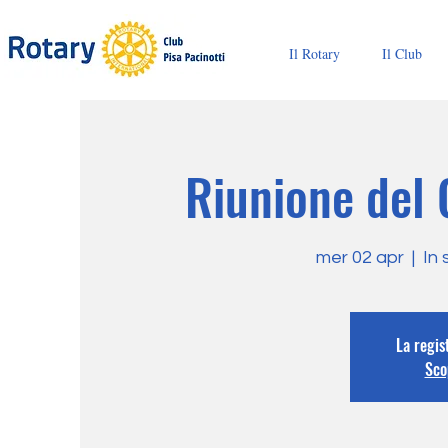
Il Rotary
Il Club
Riunione del 
mer 02 apr
  |  
In 
La regis
Scop