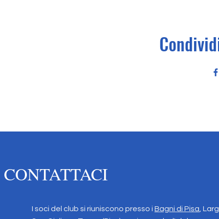
Condivid
CONTATTACI
I soci del club si riuniscono presso i
Bagni di Pisa
, Lar