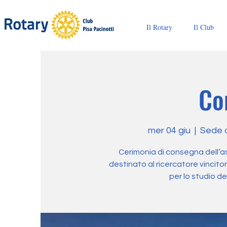
Il Rotary
Il Club
Co
mer 04 giu
  |  
Sede d
Cerimonia di consegna dell’a
destinato al ricercatore vincitor
per lo studio d