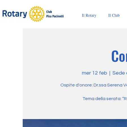
Il Rotary
Il Club
Co
mer 12 feb
  |  
Sede d
Ospite d'onore: Dr.ssa Serena Vel
Tema della serata: “R